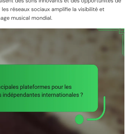
duisent des sons innovants et des opportunités de
es réseaux sociaux amplifie la visibilité et
sage musical mondial.