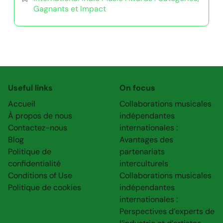
Gagnants et Impact
Useful links
On focus
Accueil
Collaborations musicales
À propos de nous
indépendantes
Contactez-nous
internationales :
Blog
Avantages des
Politique de
partenariats
confidentialité
interculturels
Conditions of Use
Collaborations musicales
Politique de cookies
indépendantes
internationales :
Perspectives d’experts de