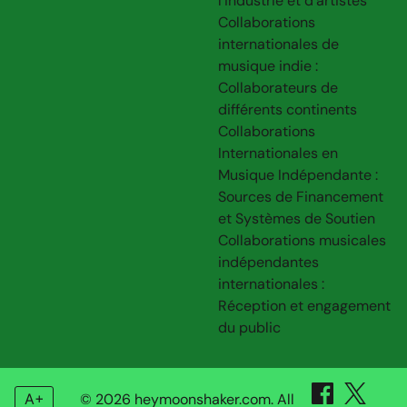
l’industrie et d’artistes
Collaborations
internationales de
musique indie :
Collaborateurs de
différents continents
Collaborations
Internationales en
Musique Indépendante :
Sources de Financement
et Systèmes de Soutien
Collaborations musicales
indépendantes
internationales :
Réception et engagement
du public
A+
© 2026 heymoonshaker.com. All